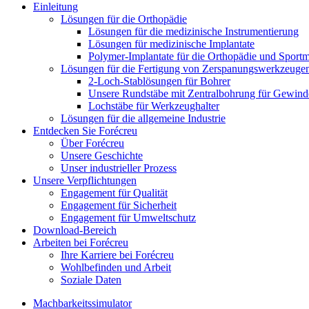
Einleitung
Lösungen für die Orthopädie
Lösungen für die medizinische Instrumentierung
Lösungen für medizinische Implantate
Polymer-Implantate für die Orthopädie und Sportm
Lösungen für die Fertigung von Zerspanungswerkzeuge
2-Loch-Stablösungen für Bohrer
Unsere Rundstäbe mit Zentralbohrung für Gewind
Lochstäbe für Werkzeughalter
Lösungen für die allgemeine Industrie
Entdecken Sie Forécreu
Über Forécreu
Unsere Geschichte
Unser industrieller Prozess
Unsere Verpflichtungen
Engagement für Qualität
Engagement für Sicherheit
Engagement für Umweltschutz
Download-Bereich
Arbeiten bei Forécreu
Ihre Karriere bei Forécreu
Wohlbefinden und Arbeit
Soziale Daten
Machbarkeitssimulator