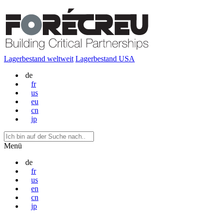
Lagerbestand weltweit
Lagerbestand USA
de
fr
us
eu
cn
jp
Menü
de
fr
us
en
cn
jp