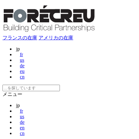
フランスの在庫
アメリカの在庫
jp
fr
us
de
eu
cn
メニュー
jp
fr
us
de
en
cn