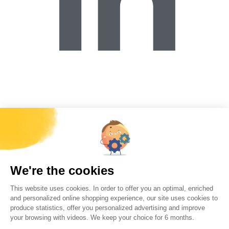
フォレクルージャパン株式会社
東京都中央区日本橋本町2-2-2
YS日本橋ビル2階
japan@forecreu.com
090-3140-4096
フォレクルーで働く
お問い合わせ
参照リソース
アメリカの在庫
フィージビリティ・シュミレーター
販売条
件
Forecreuのニュースを毎月、
受け取るには下記のボックスに
メールアドレスを入力して送信して下さい。