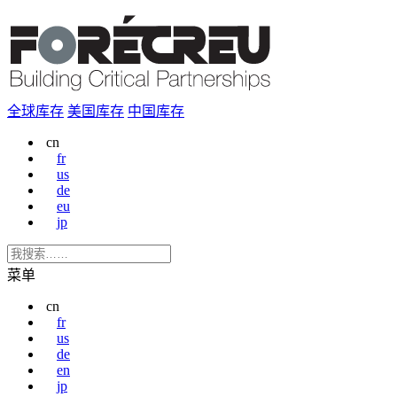
全球库存
美国库存
中国库存
cn
fr
us
de
eu
jp
菜单
cn
fr
us
de
en
jp