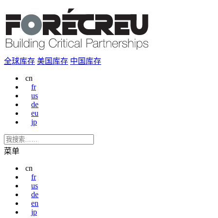
全球库存
美国库存
中国库存
cn
fr
us
de
eu
jp
菜单
cn
fr
us
de
en
jp