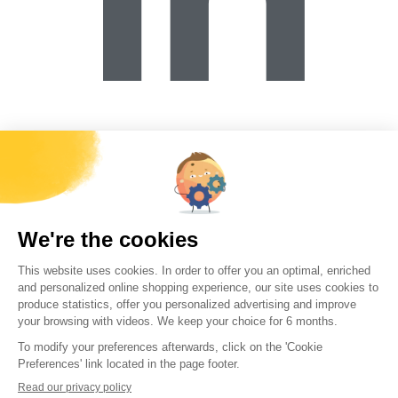
Forécreu Materials Co., Ltd.
B406/B407, 16B, N8 Xihu Road, Wujin District, Changzhou City,
Jiangsu,
china@forecreu.com.cn
+86(0) 519 86225260
在福雷孔工作
联系我们
资源
世界库存
美国库存
可行性模拟器
销售条款和条件
每个月，接收
福雷孔所有新闻
直接发送至您的邮箱