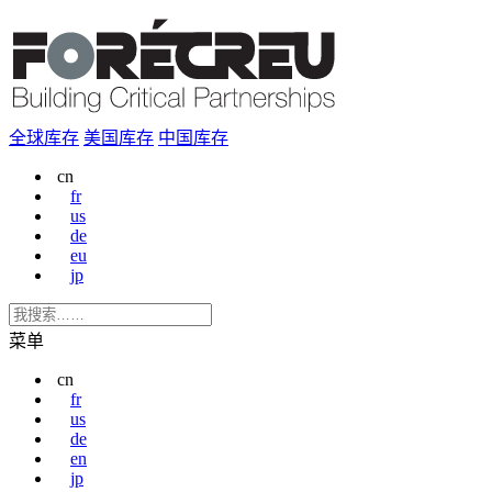
全球库存
美国库存
中国库存
cn
fr
us
de
eu
jp
菜单
cn
fr
us
de
en
jp