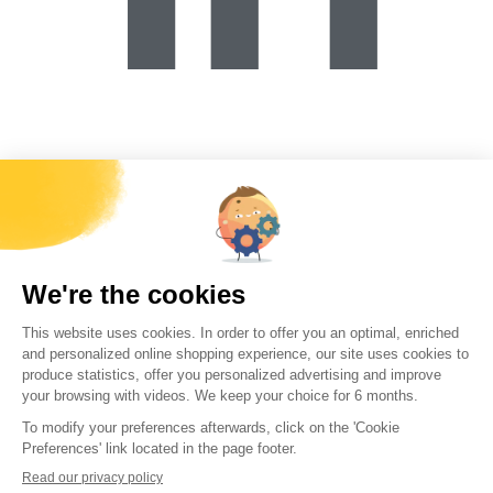
Forécreu S.A.S
Z.I. de la Brande
03600 Malicorne
contact@forecreu.com
+33 (0)4 70 644 337
Besoins d’infos
Nous rejoindre
Contactez-nous
Centre de téléchargement
Accès rapides
Stock Monde
Stock US
Simulateur de faisabilité
CGV
Tous les mois, recevez
toutes les actualités Forécreu
directement sur
votre boîte mail