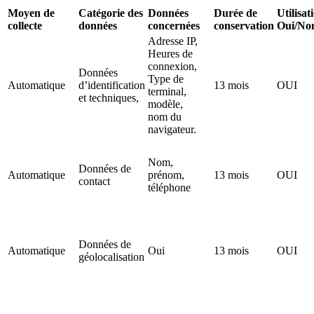
Moyen de
Catégorie des
Données
Durée de
Utilisat
collecte
données
concernées
conservation
Oui/No
Adresse IP,
Heures de
connexion,
Données
Type de
Automatique
d’identification
13 mois
OUI
terminal,
et techniques,
modèle,
nom du
navigateur.
Nom,
Données de
Automatique
prénom,
13 mois
OUI
contact
téléphone
Données de
Automatique
Oui
13 mois
OUI
géolocalisation