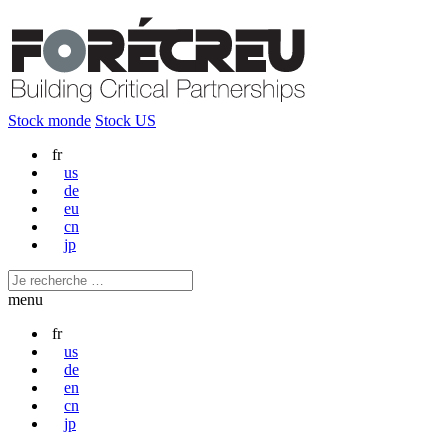
Stock monde
Stock US
fr
us
de
eu
cn
jp
menu
fr
us
de
en
cn
jp