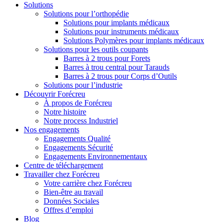
Solutions
Solutions pour l’orthopédie
Solutions pour implants médicaux
Solutions pour instruments médicaux
Solutions Polymères pour implants médicaux
Solutions pour les outils coupants
Barres à 2 trous pour Forets
Barres à trou central pour Tarauds
Barres à 2 trous pour Corps d’Outils
Solutions pour l’industrie
Découvrir Forécreu
À propos de Forécreu
Notre histoire
Notre process Industriel
Nos engagements
Engagements Qualité
Engagements Sécurité
Engagements Environnementaux
Centre de téléchargement
Travailler chez Forécreu
Votre carrière chez Forécreu
Bien-être au travail
Données Sociales
Offres d’emploi
Blog