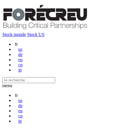
Stock monde
Stock US
fr
us
de
eu
cn
jp
menu
fr
us
de
en
cn
jp