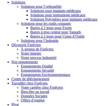
Solutions
Solutions pour l’orthopédie
Solutions pour implants médicaux
Solutions pour instruments médicaux
Solutions Polymères pour implants médicaux
Solutions pour les outils coupants
Barres à 2 trous pour Forets
Barres à trou central pour Tarauds
Barres à 2 trous pour Corps d’Outils
Solutions pour l’industrie
Découvrir Forécreu
À propos de Forécreu
Notre histoire
Notre process Industriel
Nos engagements
Engagements Qualité
Engagements Sécurité
Engagements Environnementaux
Centre de téléchargement
Travailler chez Forécreu
Votre carrière chez Forécreu
Bien-être au travail
Données Sociales
Offres d’emploi
Blog